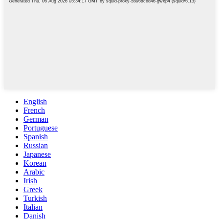
English
French
German
Portuguese
Spanish
Russian
Japanese
Korean
Arabic
Irish
Greek
Turkish
Italian
Danish