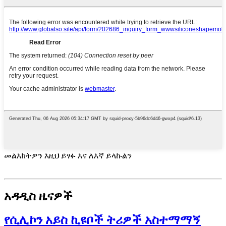
መልእክትዎን እዚህ ይፃፉ እና ለእኛ ይላኩልን
አዳዲስ ዜናዎች
የሲሊኮን አይስ ኪዩቦች ትሪዎች አስተማማኝ