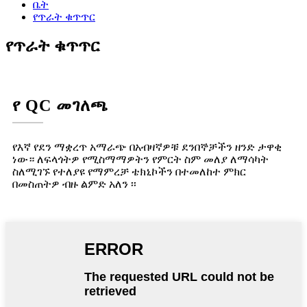
ቤት
የጥራት ቁጥጥር
የጥራት ቁጥጥር
የ QC መገለጫ
የእኛ የደን ማቋረጥ አማራጭ በአብዛኛዎቹ ደንበኞቻችን ዘንድ ታዋቂ
ነው። ለፍላጎትዎ የሚስማማዎትን የምርት ስም መለያ ለማሳካት
ስለሚገኙ የተለያዩ የማምረቻ ቴክኒኮችን በተመለከተ ምክር ​​
በመስጠትዎ ብዙ ልምድ አለን ፡፡