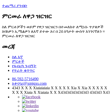
ተጨማሪ ያንብቡ
ምርመራ ለዋጋ ዝርዝር
ስለ ምርቶቻችን ወይም የዋጋ ዝርዝርን በተመለከተ ለሚነሱ ጥያቄዎች
እባክዎን ኢሜልዎን ለእኛ ይተው እና በ 24 ሰዓታት ውስጥ እንገናኛለን ፡፡
ምርመራ ለዋጋ ዝርዝር
መረጃ
ስለ እኛ
ምርቶች
የፋብሪካ ጉብኝት
የጥራት ቁጥጥር
86-592-5716490
አቀናባሪ@xmjqxs.com
4343 X X X Xiaiaiaiaia X X X X X Xia X Xia X X X X X
X X X Xiaia X Xiaiaia X X X43434343434343 434343 X43