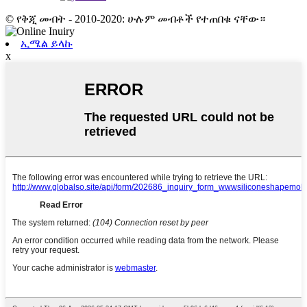
© የቅጂ መብት - 2010-2020: ሁሉም መብቶች የተጠበቁ ናቸው።
ኢሜል ይላኩ
x