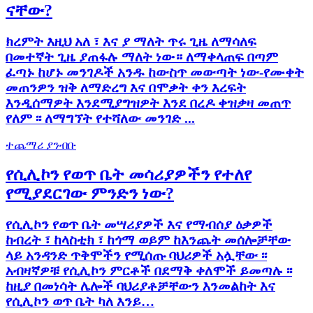
ናቸው?
ክረምት እዚህ አለ ፣ እና ያ ማለት ጥሩ ጊዜ ለማሳለፍ
በመተኛት ጊዜ ያጠፋሉ ማለት ነው። ለማቀላጠፍ በጣም
ፈጣኑ ከሆኑ መንገዶች አንዱ ከውስጥ መውጣት ነው-የሙቀት
መጠንዎን ዝቅ ለማድረግ እና በሞቃት ቀን እረፍት
እንዲሰማዎት እንደሚያግዝዎት እንደ በረዶ ቀዝቃዛ መጠጥ
የለም ፡፡ ለማግኘት የተሻለው መንገድ ...
ተጨማሪ ያንብቡ
የሲሊኮን የወጥ ቤት መሳሪያዎችን የተለየ
የሚያደርገው ምንድን ነው?
የሲሊኮን የወጥ ቤት መሣሪያዎች እና የማብሰያ ዕቃዎች
ከብረት ፣ ከላስቲክ ፣ ከጎማ ወይም ከእንጨት መሰሎቻቸው
ላይ አንዳንድ ጥቅሞችን የሚሰጡ ባህሪዎች አሏቸው ፡፡
አብዛኛዎቹ የሲሊኮን ምርቶች በደማቅ ቀለሞች ይመጣሉ ፡፡
ከዚያ በመነሳት ሌሎች ባህሪያቶቻቸውን እንመልከት እና
የሲሊኮን ወጥ ቤት ካለ እንይ…