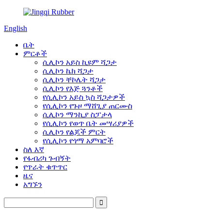
English
ቤት
ምርቶች
ሲሊኮን አይስ ኪዩም ሻጋታ
ሲሊኮን ኬክ ሻጋታ
ሲሊኮን ቸኮሌት ሻጋታ
ሲሊኮን የእጅ ጓንቶች
የሲሊኮን አይስ ኳስ ሻጋታዎች
የሲሊኮን የጉዞ ማሸጊያ ጠርሙስ
ሲሊኮን ማንኪያ ስፓታላ
የሲሊኮን የወጥ ቤት መሣሪያዎች
ሲሊኮን የልጆች ምርት
የሲሊኮን የጎማ አምባሮች
ስለ እኛ
የፋብሪካ ጉብኝት
የጥራት ቁጥጥር
ዜና
አግኙን