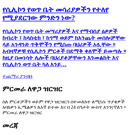
የሲሊኮን የወጥ ቤት መሳሪያዎችን የተለየ
የሚያደርገው ምንድን ነው?
የሲሊኮን የወጥ ቤት መሣሪያዎች እና የማብሰያ ዕቃዎች
ከብረት ፣ ከላስቲክ ፣ ከጎማ ወይም ከእንጨት መሰሎቻቸው
ላይ አንዳንድ ጥቅሞችን የሚሰጡ ባህሪዎች አሏቸው ፡፡
አብዛኛዎቹ የሲሊኮን ምርቶች በደማቅ ቀለሞች ይመጣሉ ፡፡
ከዚያ በመነሳት ሌሎች ባህሪያቶቻቸውን እንመልከት እና
የሲሊኮን ወጥ ቤት ካለ እንይ…
ተጨማሪ ያንብቡ
ምርመራ ለዋጋ ዝርዝር
ስለ ምርቶቻችን ወይም የዋጋ ዝርዝርን በተመለከተ ለሚነሱ ጥያቄዎች
እባክዎን ኢሜልዎን ለእኛ ይተው እና በ 24 ሰዓታት ውስጥ እንገናኛለን ፡፡
ምርመራ ለዋጋ ዝርዝር
መረጃ