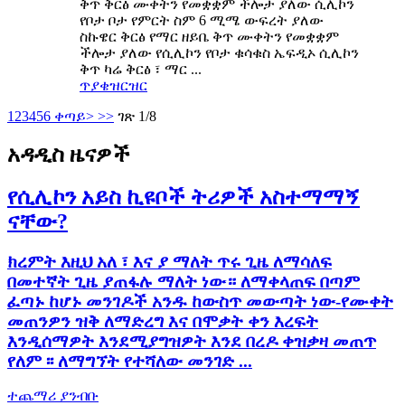
ቅጥ ቅርፅ ሙቀትን የመቋቋም ችሎታ ያለው ሲሊኮን
የቦታ ቦታ የምርት ስም 6 ሚሜ ውፍረት ያለው
ስኩዌር ቅርፅ የማር ዘይቤ ቅጥ ሙቀትን የመቋቋም
ችሎታ ያለው የሲሊኮን የቦታ ቁሳቁስ ኤፍዲኦ ሲሊኮን
ቅጥ ካሬ ቅርፅ ፣ ማር ...
ጥያቄ
ዝርዝር
1
2
3
4
5
6
ቀጣይ>
>>
ገጽ 1/8
አዳዲስ ዜናዎች
የሲሊኮን አይስ ኪዩቦች ትሪዎች አስተማማኝ
ናቸው?
ክረምት እዚህ አለ ፣ እና ያ ማለት ጥሩ ጊዜ ለማሳለፍ
በመተኛት ጊዜ ያጠፋሉ ማለት ነው። ለማቀላጠፍ በጣም
ፈጣኑ ከሆኑ መንገዶች አንዱ ከውስጥ መውጣት ነው-የሙቀት
መጠንዎን ዝቅ ለማድረግ እና በሞቃት ቀን እረፍት
እንዲሰማዎት እንደሚያግዝዎት እንደ በረዶ ቀዝቃዛ መጠጥ
የለም ፡፡ ለማግኘት የተሻለው መንገድ ...
ተጨማሪ ያንብቡ