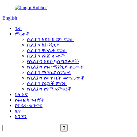
English
ቤት
ምርቶች
ሲሊኮን አይስ ኪዩም ሻጋታ
ሲሊኮን ኬክ ሻጋታ
ሲሊኮን ቸኮሌት ሻጋታ
ሲሊኮን የእጅ ጓንቶች
የሲሊኮን አይስ ኳስ ሻጋታዎች
የሲሊኮን የጉዞ ማሸጊያ ጠርሙስ
ሲሊኮን ማንኪያ ስፓታላ
የሲሊኮን የወጥ ቤት መሣሪያዎች
ሲሊኮን የልጆች ምርት
የሲሊኮን የጎማ አምባሮች
ስለ እኛ
የፋብሪካ ጉብኝት
የጥራት ቁጥጥር
ዜና
አግኙን