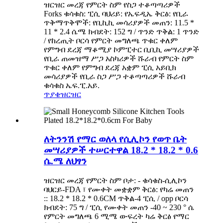
ዝርዝር መረጃ የምርት ስም የስጋ ተቆጣጣሪዎች
Forks ቁሳቁስ: ፒሲ ባህሪይ: የኤፍዲኤ ቅርፅ: የቢራ
ጥቅማጥቅሞች: የቢኪኪ መሳሪያዎች መጠን: 11.5 *
11 * 2.4 ሴሜ ክብደት: 152 ግ / ጥንድ ጥቅል: 1 ጥንድ
/ የከረጢት ቦርሳ የምርት መግለጫ ጥቁር ቀለም
የምግብ ደረጃ ማቆሚያ ኮምፒተር ቢቢኪ መሣሪያዎች
የቢራ ጠመዝማ ሥጋ አስካሪዎች ሹራብ የምርት ስም
ጥቁር ቀለም የምግብ ደረጃ አቋም ፒሲ አይቢክ
መሳሪያዎች የቢራ ስጋ ሥጋ ተቆጣጣሪዎች ሹራብ
ቁሳቁስ ኤፍ.ፒ.አይ.
ጥያቄ
ዝርዝር
ለትንንሽ የማር ወለላ የሲሊኮን የወጥ ቤት
መሣሪያዎች ተሠርተዋል 18.2 * 18.2 * 0.6
ሴ.ሜ ለህፃን
ዝርዝር መረጃ የምርት ስም ቦታ: - ቁሳቁስ-ሲሊኮን
ባህርይ-FDA ፣ የሙቀት መቋቋም ቅርፅ: የካሬ መጠን
:: 18.2 * 18.2 * 0.6CM ጥቅል-4 ፒሲ / opp ቦርሳ
ክብደት: 75 ግ / ፒሲ የሙቀት መጠን -40 ~ 230 ° ሴ
የምርት መግለጫ 6 ሚሜ ውፍረት ካሬ ቅርፅ የማር