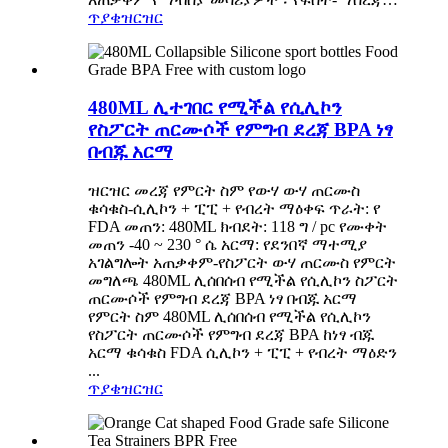
ጥያቄ
ዝርዝር
480ML ሊተገበር የሚችል የሲሊኮን
የስፖርት ጠርሙሶች የምግብ ደረጃ BPA ነፃ
በብጁ አርማ
ዝርዝር መረጃ የምርት ስም የውሃ ውሃ ጠርሙስ
ቁሳቁስ-ሲሊኮን + ፒፒ + የብረት ማዕቀፍ ጥራት: የ
FDA መጠን: 480ML ክብደት: 118 ግ / pc የሙቀት
መጠን -40 ~ 230 ° ሴ አርማ: የደንበኛ ማተሚያ
አገልግሎት አጠቃቀም-የስፖርት ውሃ ጠርሙስ የምርት
መግለጫ 480ML ሊሰበሰብ የሚችል የሲሊኮን ስፖርት
ጠርሙሶች የምግብ ደረጃ BPA ነፃ በብጁ አርማ
የምርት ስም 480ML ሊሰበሰብ የሚችል የሲሊኮን
የስፖርት ጠርሙሶች የምግብ ደረጃ BPA ከነፃ ብጁ
አርማ ቁሳቁስ FDA ሲሊኮን + ፒፒ + የብረት ማዕድን
...
ጥያቄ
ዝርዝር