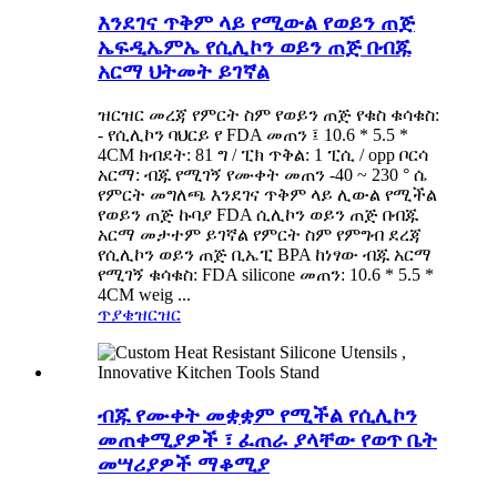
እንደገና ጥቅም ላይ የሚውል የወይን ጠጅ
ኤፍዲኤምኤ የሲሊኮን ወይን ጠጅ በብጁ
አርማ ህትመት ይገኛል
ዝርዝር መረጃ የምርት ስም የወይን ጠጅ የቁስ ቁሳቁስ:
- የሲሊኮን ባህርይ የ FDA መጠን ፤ 10.6 * 5.5 *
4CM ክብደት: 81 ግ / ፒክ ጥቅል: 1 ፒሲ / opp ቦርሳ
አርማ: ብጁ የሚገኝ የሙቀት መጠን -40 ~ 230 ° ሴ
የምርት መግለጫ እንደገና ጥቅም ላይ ሊውል የሚችል
የወይን ጠጅ ኩባያ FDA ሲሊኮን ወይን ጠጅ በብጁ
አርማ መታተም ይገኛል የምርት ስም የምግብ ደረጃ
የሲሊኮን ወይን ጠጅ ቢኤፒ BPA ከነፃው ብጁ አርማ
የሚገኝ ቁሳቁስ: FDA silicone መጠን: 10.6 * 5.5 *
4CM weig ...
ጥያቄ
ዝርዝር
ብጁ የሙቀት መቋቋም የሚችል የሲሊኮን
መጠቀሚያዎች ፣ ፈጠራ ያላቸው የወጥ ቤት
መሣሪያዎች ማቆሚያ