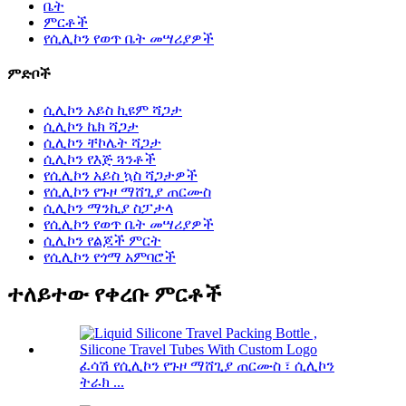
ቤት
ምርቶች
የሲሊኮን የወጥ ቤት መሣሪያዎች
ምድቦች
ሲሊኮን አይስ ኪዩም ሻጋታ
ሲሊኮን ኬክ ሻጋታ
ሲሊኮን ቸኮሌት ሻጋታ
ሲሊኮን የእጅ ጓንቶች
የሲሊኮን አይስ ኳስ ሻጋታዎች
የሲሊኮን የጉዞ ማሸጊያ ጠርሙስ
ሲሊኮን ማንኪያ ስፓታላ
የሲሊኮን የወጥ ቤት መሣሪያዎች
ሲሊኮን የልጆች ምርት
የሲሊኮን የጎማ አምባሮች
ተለይተው የቀረቡ ምርቶች
ፈሳሽ የሲሊኮን የጉዞ ማሸጊያ ጠርሙስ ፣ ሲሊኮን
ትራክ ...