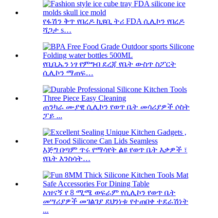
የፋሽን ቅጥ የበረዶ ኪዩቢ ትሪ FDA ሲሊኮን የበረዶ
ሻጋታ s…
የቢቢኤን ነፃ የምግብ ደረጃ የቤት ውስጥ ስፖርት
ሲሊኮን ማጠፍ…
ጠንካራ ሙያዊ ሲሊኮን የወጥ ቤት መሳሪያዎች ሶስት
ፓይ ...
እጅግ በጣም ጥሩ የማሳየት ልዩ የወጥ ቤት እቃዎች ፣
የቤት እንስሳት…
አዝናኝ የ 8 ሚሜ ወፍራም የሲሊኮን የወጥ ቤት
መሣሪያዎች መገልገያ ደህንነቱ የተጠበቀ ተደራሽነት
...