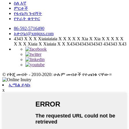
ስለ እኛ
ምርቶች
የፋብሪካ ጉብኝት
የጥራት ቁጥጥር
86-592-5716490
አቀናባሪ@xmjqxs.com
4343 X X X Xiaiaiaiaia X X X X X Xia X Xia X X X X X
X X X Xiaia X Xiaiaia X X X43434343434343 434343 X43
© የቅጂ መብት - 2010-2020: ሁሉም መብቶች የተጠበቁ ናቸው።
ኢሜል ይላኩ
x