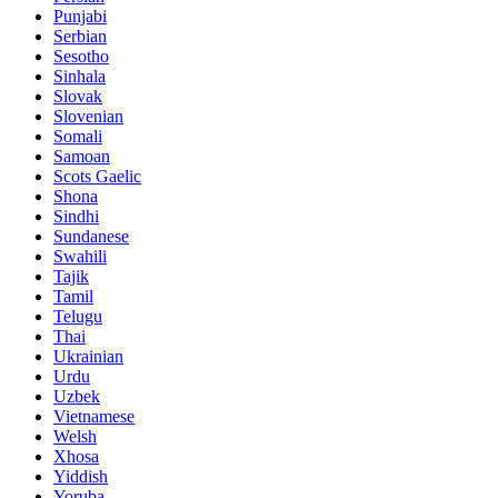
Punjabi
Serbian
Sesotho
Sinhala
Slovak
Slovenian
Somali
Samoan
Scots Gaelic
Shona
Sindhi
Sundanese
Swahili
Tajik
Tamil
Telugu
Thai
Ukrainian
Urdu
Uzbek
Vietnamese
Welsh
Xhosa
Yiddish
Yoruba