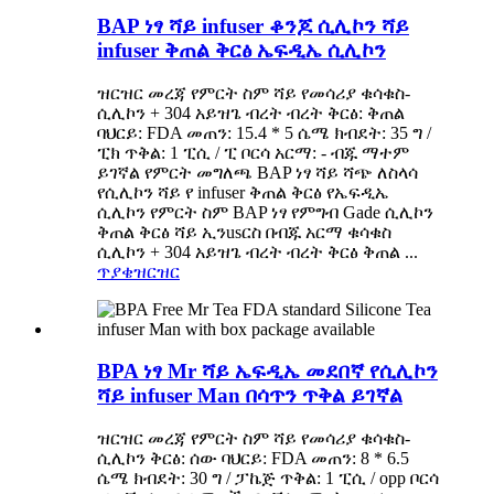
BAP ነፃ ሻይ infuser ቆንጆ ሲሊኮን ሻይ
infuser ቅጠል ቅርፅ ኤፍዲኤ ሲሊኮን
ዝርዝር መረጃ የምርት ስም ሻይ የመሳሪያ ቁሳቁስ-
ሲሊኮን + 304 አይዝጌ ብረት ብረት ቅርፅ: ቅጠል
ባህርይ: FDA መጠን: 15.4 * 5 ሴሜ ክብደት: 35 ግ /
ፒክ ጥቅል: 1 ፒሲ / ፒ ቦርሳ አርማ: - ብጁ ማተም
ይገኛል የምርት መግለጫ BAP ነፃ ሻይ ሻጭ ለስላሳ
የሲሊኮን ሻይ የ infuser ቅጠል ቅርፅ የኤፍዲኤ
ሲሊኮን የምርት ስም BAP ነፃ የምግብ Gade ሲሊኮን
ቅጠል ቅርፅ ሻይ ኢንusርስ በብጁ አርማ ቁሳቁስ
ሲሊኮን + 304 አይዝጌ ብረት ብረት ቅርፅ ቅጠል ...
ጥያቄ
ዝርዝር
BPA ነፃ Mr ሻይ ኤፍዲኤ መደበኛ የሲሊኮን
ሻይ infuser Man በሳጥን ጥቅል ይገኛል
ዝርዝር መረጃ የምርት ስም ሻይ የመሳሪያ ቁሳቁስ-
ሲሊኮን ቅርፅ: ሰው ባህርይ: FDA መጠን: 8 * 6.5
ሴሜ ክብደት: 30 ግ / ፓኬጅ ጥቅል: 1 ፒሲ / opp ቦርሳ