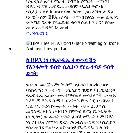
የኦሪጂናል ዕቃ አምራች: ይገኛል የምርት መግለጫ
BPA ነፃ ሻይ ኤፍዲኤ መደበኛ የኤሌክትሮኒክ
የሲሊኮን ሻይ infuser ሰው ከሳጥን ጋር እሽግ ይገኛል
የምርት ስም BPA ነፃ ሻይ የምግብ ክፍል ሙሉ ሲሊኮን
ቅጥ ሻይ ግፊት የፍሬይዘር ቁሳዊ ሲሊኮን ቅርፅ የሰው
መጠን 8 * 6.5CM & nb ...
ጥያቄ
ዝርዝር
ከ BPA ነፃ የኤፍዲኤ ፋውንዴሽን
የእንፋሎት ፍሰት ሲሊኮን የፀረ-ተባይ ፍሰት
ድስት
ዝርዝር መረጃ የምርት ስም: የፈሰሰ Providence
የሸክላ ሽፋን ቁሳቁስ: - የሲሊኮን ባህርይ ፤ ቢፒአር ነፃ ፣
የኤፍዲኤ አጠቃቀሙ: የማብሰያ መሳሪያዎች መጠን:
32 * 29 * 3.5 ሴሜ ክብደት: 305 ግ / ፒክ ጥቅል: 1
ፒሲ / ፒ ቦርሳ የሙቀት ሙቀት -40 ~ 230 ° ሴ
መግለጫ BPA ነፃ FDA የምግብ ደረጃ የእንፋሎት
(ሲሊኮን) ፀረ-ፍሰት ድስት ፈሳሽ የምርት ስም BPA
ነፃ የ FDA የምግብ ደረጃ የእንፋሎት ንጣፍ የሲሊኮን
የፀረ-ተባይ ፍሰት ፈሳሽ ቁሳዊ የኤፍዲኤ ሲሊኮን
አጠቃቀም የማብሰያ መሳሪያዎች ፣ የፍሰት-ማስረጃ…