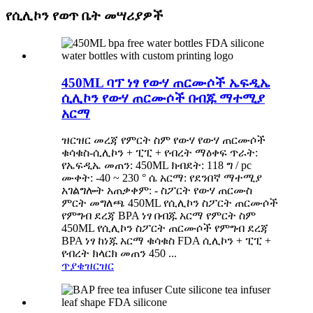
የሲሊኮን የወጥ ቤት መሣሪያዎች
450ML ባፕ ነፃ የውሃ ጠርሙሶች ኤፍዲኤ
ሲሊኮን የውሃ ጠርሙሶች በብጁ ማተሚያ
አርማ
ዝርዝር መረጃ የምርት ስም የውሃ የውሃ ጠርሙሶች
ቁሳቁስ-ሲሊኮን + ፒፒ + የብረት ማዕቀፍ ጥራት:
የኤፍዲኤ መጠን: 450ML ክብደት: 118 ግ / pc
ሙቀት: -40 ~ 230 ° ሴ አርማ: የደንበኛ ማተሚያ
አገልግሎት አጠቃቀም: - ስፖርት የውሃ ጠርሙስ
ምርት መግለጫ 450ML የሲሊኮን ስፖርት ጠርሙሶች
የምግብ ደረጃ BPA ነፃ በብጁ አርማ የምርት ስም
450ML የሲሊኮን ስፖርት ጠርሙሶች የምግብ ደረጃ
BPA ነፃ ከነጁ አርማ ቁሳቁስ FDA ሲሊኮን + ፒፒ +
የብረት ክላርክ መጠን 450 ...
ጥያቄ
ዝርዝር