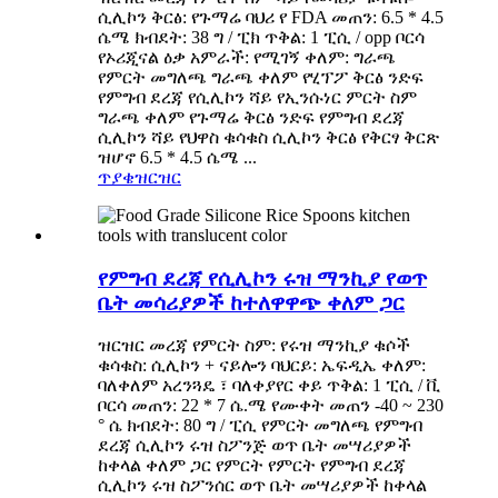
ሲሊኮን ቅርፅ: የጉማሬ ባህሪ የ FDA መጠን: 6.5 * 4.5
ሴሜ ክብደት: 38 ግ / ፒክ ጥቅል: 1 ፒሲ / opp ቦርሳ
የኦሪጂናል ዕቃ አምራች: የሚገኝ ቀለም: ግራጫ
የምርት መግለጫ ግራጫ ቀለም የሂፕፖ ቅርፅ ንድፍ
የምግብ ደረጃ የሲሊኮን ሻይ የኢንሱነር ምርት ስም
ግራጫ ቀለም የጉማሬ ቅርፅ ንድፍ የምግብ ደረጃ
ሲሊኮን ሻይ የህዋስ ቁሳቁስ ሲሊኮን ቅርፅ የቅርፃ ቅርጽ
ዝሆኖ 6.5 * 4.5 ሴሜ ...
ጥያቄ
ዝርዝር
የምግብ ደረጃ የሲሊኮን ሩዝ ማንኪያ የወጥ
ቤት መሳሪያዎች ከተለዋዋጭ ቀለም ጋር
ዝርዝር መረጃ የምርት ስም: የሩዝ ማንኪያ ቁሶች
ቁሳቁስ: ሲሊኮን + ናይሎን ባህርይ: ኤፍዲኤ ቀለም:
ባለቀለም አረንጓዴ ፣ ባለቀያየር ቀይ ጥቅል: 1 ፒሲ / ቪ
ቦርሳ መጠን: 22 * ​​7 ሴ.ሜ የሙቀት መጠን -40 ~ 230
° ሴ ክብደት: 80 ግ / ፒሲ የምርት መግለጫ የምግብ
ደረጃ ሲሊኮን ሩዝ ስፖንጅ ወጥ ቤት መሣሪያዎች
ከቀላል ቀለም ጋር የምርት የምርት የምግብ ደረጃ
ሲሊኮን ሩዝ ስፖንሰር ወጥ ቤት መሣሪያዎች ከቀላል