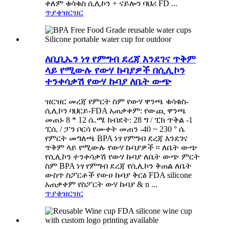
ቀለም ቁሳቁስ ሲሊኮን + ናይሎን ባህሪ FD ...
ጥያቄ
ዝርዝር
ለቢቢኤን ነፃ የምግብ ደረጃ እንደገና ጥቅም
ላይ የሚውሉ የውሃ ኩባያዎች በሲሊኮን
ተንቀሳቃሽ የውሃ ኩባያ ለቤት ውጭ
ዝርዝር መረጃ የምርት ስም የውሃ ዋንጫ ቁሳቁስ-
ሲሊኮን ባህርይ-FDA አጠቃቀም: የውጪ ዋንጫ
መጠኑ 8 * 12 ሴ.ሜ ክብደት: 28 ግ / ፒክ ጥቅል -1
ፒሲ / ፓን ቦርሳ የሙቀት መጠን -40 ~ 230 ° ሴ
የምርት መግለጫ BPA ነፃ የምግብ ደረጃ እንደገና
ጥቅም ላይ የሚውሉ የውሃ ኩባያዎች ፡፡ ለቤት ውጭ
የሲሊኮን ተንቀሳቃሽ የውሃ ኩባያ ለቤት ውጭ ምርት
ስም BPA ነፃ የምግብ ደረጃ የሲሊኮን ቅጠል ለቤት
ውስጥ ስፖርቶች የውሀ ኩባያ ቅርፅ FDA silicone
አጠቃቀም የስፖርት ውሃ ኩባያ & n ...
ጥያቄ
ዝርዝር