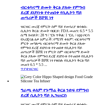
ብርቱካናማ ድመት ቅርፅ ያለው የምግብ
ደረጃ ደህንነቱ የተጠበቀ የሲሊኮን ሻይ
ጠጣሪዎች BPR ነፃ
ዝርዝር መረጃ የምርት ስም ሻይ የመሳሪያ ቁሳቁስ-
ሲሊኮን ቅርፅ: ድመት ባህርይ: FDA መጠን: 6.5 * 5.5
ሴሜ ክብደት: 28 ግ / ፒክ ጥቅል: 1 ፒሲ / opp ቦርሳ
የኦሪጂናል ዕቃ አምራች: የሚገኝ ቀለም: ብርቱካናማ
ምርት መግለጫ ብርቱካናማ ድመት ቅርፅ ያለው
የምግብ ደረጃ ደህንነቱ የተጠበቀ የሲሊኮን ሻይ
ጠጣሪዎች BPR ነፃ ምርት ስም ብርቱካናማ ድመት
ቅርፅ ያለው የምግብ ደረጃ ደህንነቱ የተጠበቀ የሲሊኮን
ሻይ ጠጣሪዎች BPR ነፃ የቁስሉ የሲሊኮን ቅርፅ ሻይ
መጠን 6.5 * 5.5 ...
ጥያቄ
ዝርዝር
ግራጫ ቀለም የጉማሬ ቅርፅ ንድፍ የምግብ
ደረጃ ሲሊኮን ሻይ ኢንusርስ
ዝርዝር መረጃ የምርት ስም ሻይ የመሳሪያ ቁሳቁስ-